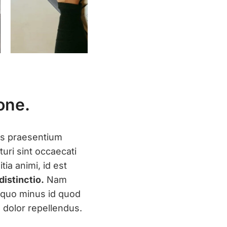
one.
iis praesentium
uri sint occaecati
tia animi, id est
distinctio.
Nam
t quo minus id quod
dolor repellendus.