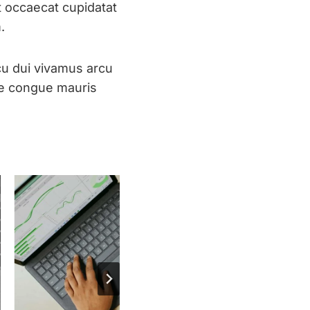
 occaecat cupidatat
.
rcu dui vivamus arcu
ae congue mauris