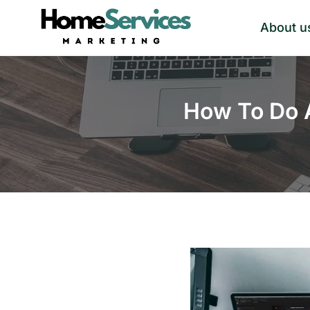
Skip
About u
to
content
How To Do A