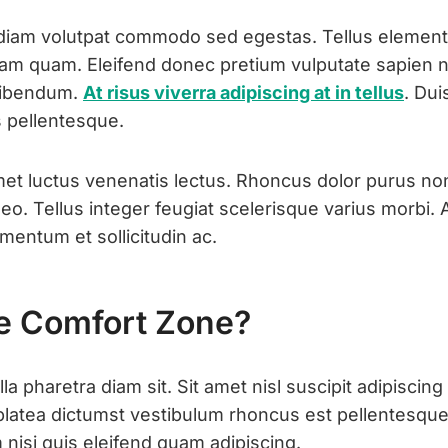
diam volutpat commodo sed egestas. Tellus elementu
diam quam. Eleifend donec pretium vulputate sapien n
bibendum.
At risus viverra adipiscing at in tellus
. Dui
 pellentesque.
met luctus venenatis lectus. Rhoncus dolor purus n
leo. Tellus integer feugiat scelerisque varius morbi
mentum et sollicitudin ac.
e Comfort Zone?
la pharetra diam sit. Sit amet nisl suscipit adipisci
 platea dictumst vestibulum rhoncus est pellentesque
isi quis eleifend quam adipiscing.