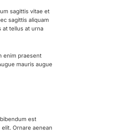
m sagittis vitae et
ec sagittis aliquam
s at tellus at urna
on enim praesent
. Augue mauris augue
ng bibendum est
 elit. Ornare aenean