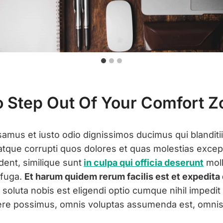
 Step Out Of Your Comfort Z
samus et iusto odio dignissimos ducimus qui blandit
atque corrupti quos dolores et quas molestias except
dent, similique sunt
in culpa qui officia deserunt
molli
 fuga.
Et harum quidem rerum facilis est et expedita 
 soluta nobis est eligendi optio cumque nihil impedi
re possimus, omnis voluptas assumenda est, omnis 